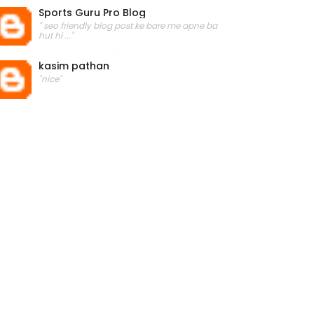
Sports Guru Pro Blog
" seo friendly blog post ke bare me apne ba
hut hi ..."
kasim pathan
"nice"