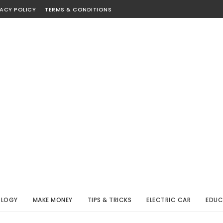
VACY POLICY
TERMS & CONDITIONS
OLOGY
MAKE MONEY
TIPS & TRICKS
ELECTRIC CAR
EDUC