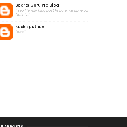
Sports Guru Pro Blog
" seo friendly blog post ke bare me apne ba
hut hi ..."
kasim pathan
"nice"
ULAR POSTS