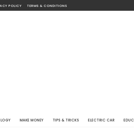
VACY POLICY
TERMS & CONDITIONS
OLOGY
MAKE MONEY
TIPS & TRICKS
ELECTRIC CAR
EDUC