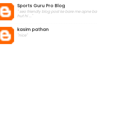
Sports Guru Pro Blog
" seo friendly blog post ke bare me apne ba
hut hi ..."
kasim pathan
"nice"