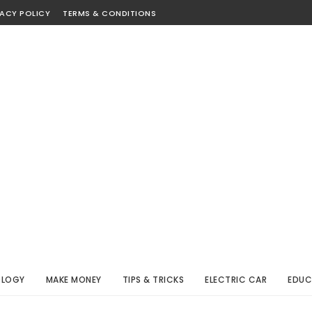
VACY POLICY
TERMS & CONDITIONS
OLOGY
MAKE MONEY
TIPS & TRICKS
ELECTRIC CAR
EDUC