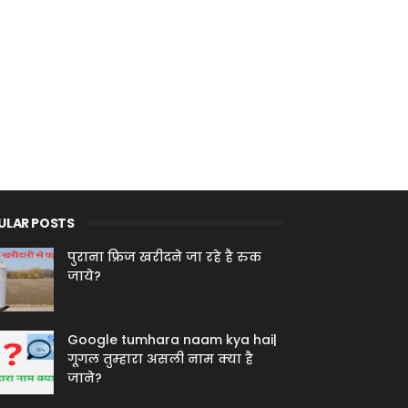
ULAR POSTS
पुराना फ्रिज खरीदने जा रहे है रुक
जाये?
Google tumhara naam kya hai|
गूगल तुम्हारा असली नाम क्या है
जाने?